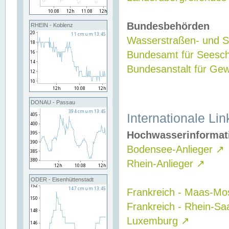
Bundesbehörden
RHEIN - Koblenz
Wasserstraßen- und Sc
Bundesamt für Seesch
Bundesanstalt für G
DONAU - Passau
Internationale Lin
Hochwasserinformat
Bodensee-Anlieger
↗
Rhein-Anlieger
↗
ODER - Eisenhüttenstadt
Frankreich - Maas-Mo
Frankreich - Rhein-Sa
Luxemburg
↗