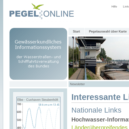
Hilfe
Link
Start
Pegelauswahl über Karte
Newsletter
Interessante L
Elbe - Cuxhaven Steubenhöft
Nationale Links
Hochwasser-Informa
Länderübergreifendes