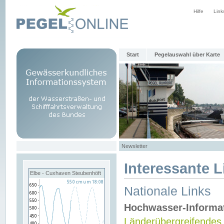
Hilfe
Link
Start
Pegelauswahl über Karte
Newsletter
Interessante L
Elbe - Cuxhaven Steubenhöft
Nationale Links
Hochwasser-Informa
Länderübergreifendes