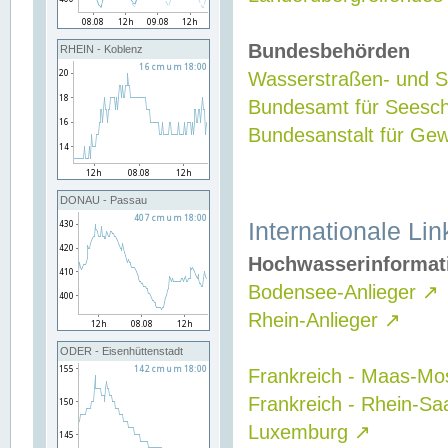
Bundesbehörden
RHEIN - Koblenz
Wasserstraßen- und Sc
Bundesamt für Seesch
Bundesanstalt für G
DONAU - Passau
Internationale Lin
Hochwasserinformat
Bodensee-Anlieger
↗
Rhein-Anlieger
↗
ODER - Eisenhüttenstadt
Frankreich - Maas-Mo
Frankreich - Rhein-Sa
Luxemburg
↗