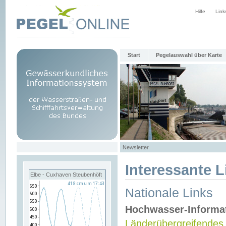
Hilfe
Link
Start
Pegelauswahl über Karte
Newsletter
Interessante L
Elbe - Cuxhaven Steubenhöft
Nationale Links
Hochwasser-Informa
Länderübergreifendes