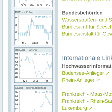
Bundesbehörden
RHEIN - Koblenz
Wasserstraßen- und Sc
Bundesamt für Seesch
Bundesanstalt für G
DONAU - Passau
Internationale Lin
Hochwasserinformat
Bodensee-Anlieger
↗
Rhein-Anlieger
↗
ODER - Eisenhüttenstadt
Frankreich - Maas-Mo
Frankreich - Rhein-Sa
Luxemburg
↗