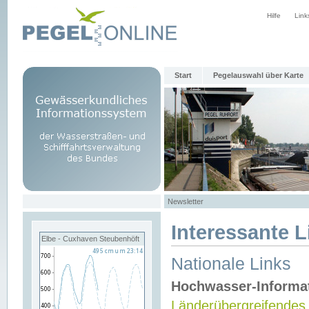
Hilfe
Link
Start
Pegelauswahl über Karte
Newsletter
Interessante L
Elbe - Cuxhaven Steubenhöft
Nationale Links
Hochwasser-Informa
Länderübergreifendes