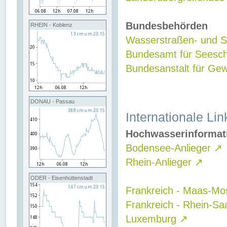
Bundesbehörden
RHEIN - Koblenz
Wasserstraßen- und Sc
Bundesamt für Seesch
Bundesanstalt für G
DONAU - Passau
Internationale Lin
Hochwasserinformat
Bodensee-Anlieger
↗
Rhein-Anlieger
↗
ODER - Eisenhüttenstadt
Frankreich - Maas-Mo
Frankreich - Rhein-Sa
Luxemburg
↗