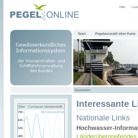
Hilfe
Link
Start
Pegelauswahl über Karte
Newsletter
Interessante L
Elbe - Cuxhaven Steubenhöft
Nationale Links
Hochwasser-Informa
Länderübergreifendes