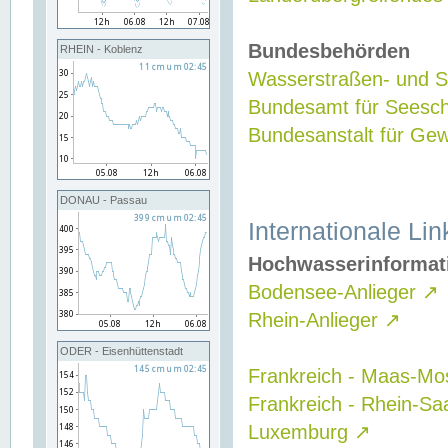
Bundesbehörden
RHEIN - Koblenz
Wasserstraßen- und Sc
Bundesamt für Seesch
Bundesanstalt für G
DONAU - Passau
Internationale Lin
Hochwasserinformat
Bodensee-Anlieger
↗
Rhein-Anlieger
↗
ODER - Eisenhüttenstadt
Frankreich - Maas-Mo
Frankreich - Rhein-Sa
Luxemburg
↗