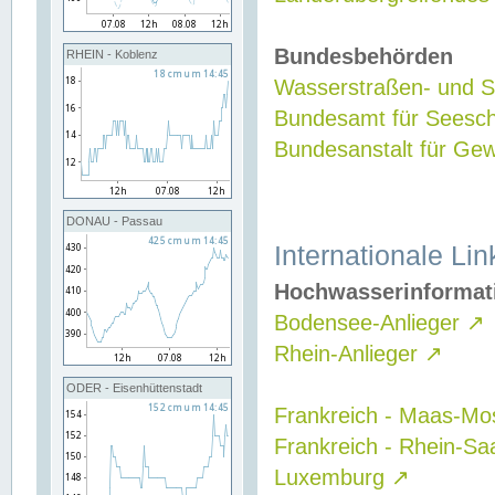
Bundesbehörden
RHEIN - Koblenz
Wasserstraßen- und Sc
Bundesamt für Seesch
Bundesanstalt für G
DONAU - Passau
Internationale Lin
Hochwasserinformat
Bodensee-Anlieger
↗
Rhein-Anlieger
↗
ODER - Eisenhüttenstadt
Frankreich - Maas-Mo
Frankreich - Rhein-Sa
Luxemburg
↗