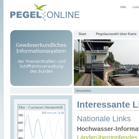
Hilfe
Link
Start
Pegelauswahl über Karte
Newsletter
Interessante L
Elbe - Cuxhaven Steubenhöft
Nationale Links
Hochwasser-Informa
Länderübergreifendes