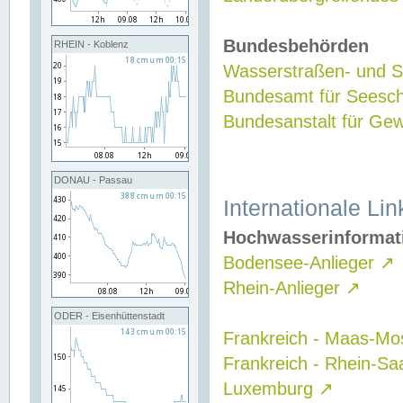
Bundesbehörden
RHEIN - Koblenz
Wasserstraßen- und Sc
Bundesamt für Seesch
Bundesanstalt für G
DONAU - Passau
Internationale Lin
Hochwasserinformat
Bodensee-Anlieger
↗
Rhein-Anlieger
↗
ODER - Eisenhüttenstadt
Frankreich - Maas-Mo
Frankreich - Rhein-Sa
Luxemburg
↗