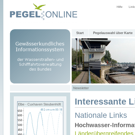
Hilfe
Link
Start
Pegelauswahl über Karte
Newsletter
Interessante L
Elbe - Cuxhaven Steubenhöft
Nationale Links
Hochwasser-Informa
Länderübergreifendes