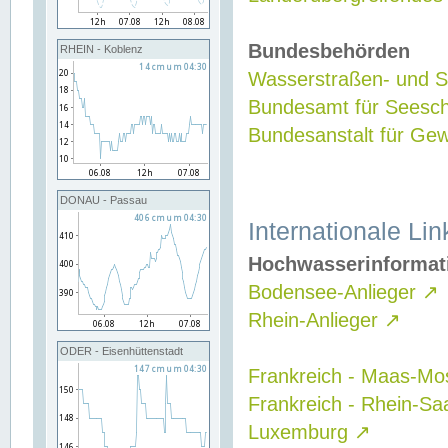
Bundesbehörden
RHEIN - Koblenz
Wasserstraßen- und Sc
Bundesamt für Seesch
Bundesanstalt für G
DONAU - Passau
Internationale Lin
Hochwasserinformat
Bodensee-Anlieger
↗
Rhein-Anlieger
↗
ODER - Eisenhüttenstadt
Frankreich - Maas-Mo
Frankreich - Rhein-Sa
Luxemburg
↗