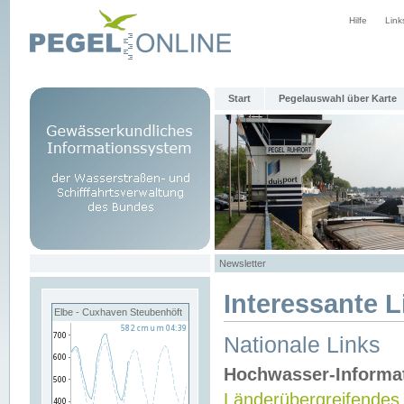
Hilfe
Link
Start
Pegelauswahl über Karte
Newsletter
Interessante L
Elbe - Cuxhaven Steubenhöft
Nationale Links
Hochwasser-Informa
Länderübergreifendes