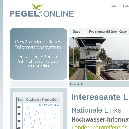
Hilfe
Link
Start
Pegelauswahl über Karte
Newsletter
Interessante L
Elbe - Cuxhaven Steubenhöft
Nationale Links
Hochwasser-Informa
Länderübergreifendes