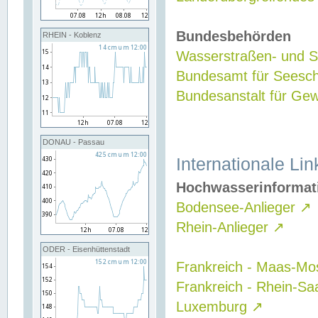
Bundesbehörden
RHEIN - Koblenz
Wasserstraßen- und Sc
Bundesamt für Seesch
Bundesanstalt für G
DONAU - Passau
Internationale Lin
Hochwasserinformat
Bodensee-Anlieger
↗
Rhein-Anlieger
↗
ODER - Eisenhüttenstadt
Frankreich - Maas-Mo
Frankreich - Rhein-Sa
Luxemburg
↗