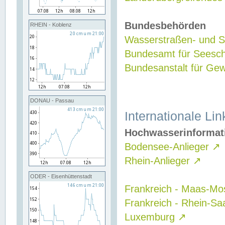
Bundesbehörden
RHEIN - Koblenz
Wasserstraßen- und Sc
Bundesamt für Seesch
Bundesanstalt für G
DONAU - Passau
Internationale Lin
Hochwasserinformat
Bodensee-Anlieger
↗
Rhein-Anlieger
↗
ODER - Eisenhüttenstadt
Frankreich - Maas-Mo
Frankreich - Rhein-Sa
Luxemburg
↗