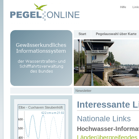
Hilfe
Link
Start
Pegelauswahl über Karte
Newsletter
Interessante L
Elbe - Cuxhaven Steubenhöft
Nationale Links
Hochwasser-Informa
Länderübergreifendes