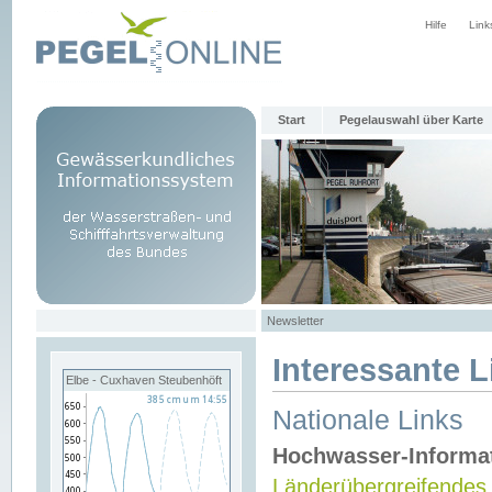
Hilfe
Link
Start
Pegelauswahl über Karte
Newsletter
Interessante L
Elbe - Cuxhaven Steubenhöft
Nationale Links
Hochwasser-Informa
Länderübergreifendes