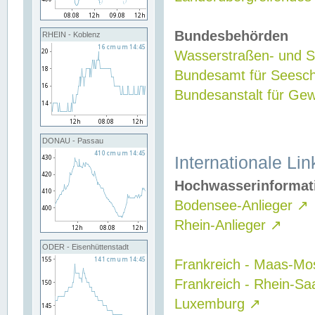
Bundesbehörden
RHEIN - Koblenz
Wasserstraßen- und Sc
Bundesamt für Seesch
Bundesanstalt für G
DONAU - Passau
Internationale Lin
Hochwasserinformat
Bodensee-Anlieger
↗
Rhein-Anlieger
↗
ODER - Eisenhüttenstadt
Frankreich - Maas-Mo
Frankreich - Rhein-Sa
Luxemburg
↗