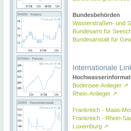
Bundesbehörden
RHEIN - Koblenz
Wasserstraßen- und Sc
Bundesamt für Seesch
Bundesanstalt für G
DONAU - Passau
Internationale Lin
Hochwasserinformat
Bodensee-Anlieger
↗
Rhein-Anlieger
↗
ODER - Eisenhüttenstadt
Frankreich - Maas-Mo
Frankreich - Rhein-Sa
Luxemburg
↗