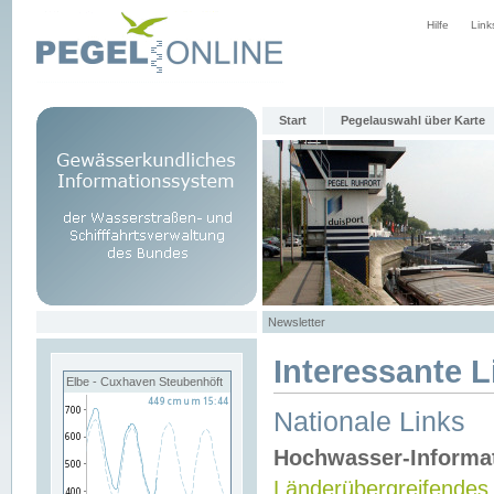
Hilfe
Link
Start
Pegelauswahl über Karte
Newsletter
Interessante L
Elbe - Cuxhaven Steubenhöft
Nationale Links
Hochwasser-Informa
Länderübergreifendes