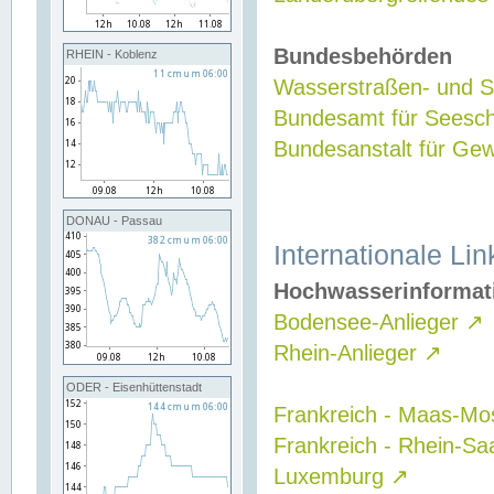
Bundesbehörden
RHEIN - Koblenz
Wasserstraßen- und Sc
Bundesamt für Seesch
Bundesanstalt für G
DONAU - Passau
Internationale Lin
Hochwasserinformat
Bodensee-Anlieger
↗
Rhein-Anlieger
↗
ODER - Eisenhüttenstadt
Frankreich - Maas-Mo
Frankreich - Rhein-Sa
Luxemburg
↗