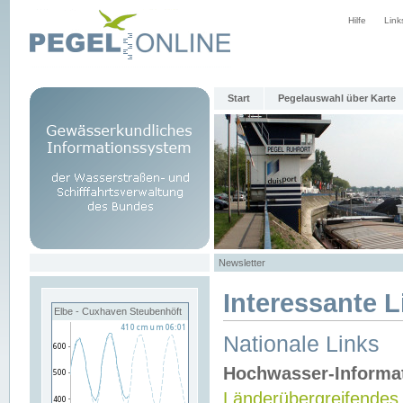
Hilfe
Link
Start
Pegelauswahl über Karte
Newsletter
Interessante L
Elbe - Cuxhaven Steubenhöft
Nationale Links
Hochwasser-Informa
Länderübergreifendes