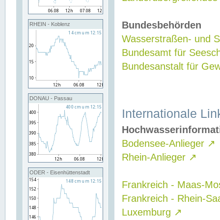
Bundesbehörden
RHEIN - Koblenz
Wasserstraßen- und Sc
Bundesamt für Seesch
Bundesanstalt für G
DONAU - Passau
Internationale Lin
Hochwasserinformat
Bodensee-Anlieger
↗
Rhein-Anlieger
↗
ODER - Eisenhüttenstadt
Frankreich - Maas-Mo
Frankreich - Rhein-Sa
Luxemburg
↗