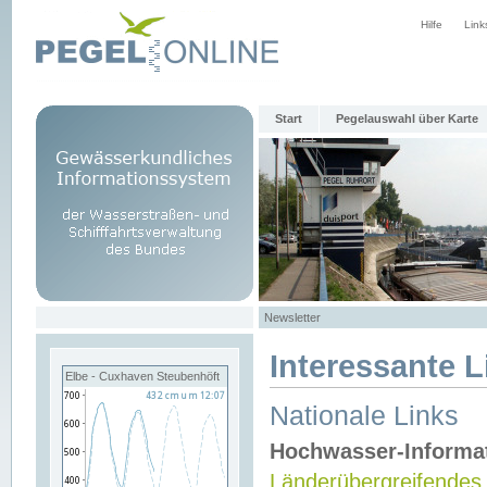
Hilfe
Link
Start
Pegelauswahl über Karte
Newsletter
Interessante L
Elbe - Cuxhaven Steubenhöft
Nationale Links
Hochwasser-Informa
Länderübergreifendes