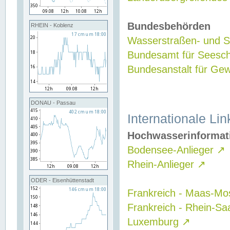
Bundesbehörden
RHEIN - Koblenz
Wasserstraßen- und Sc
Bundesamt für Seesch
Bundesanstalt für G
DONAU - Passau
Internationale Lin
Hochwasserinformat
Bodensee-Anlieger
↗
Rhein-Anlieger
↗
ODER - Eisenhüttenstadt
Frankreich - Maas-Mo
Frankreich - Rhein-Sa
Luxemburg
↗