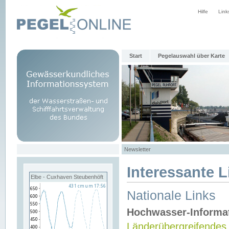
Hilfe
Link
Start
Pegelauswahl über Karte
Newsletter
Interessante L
Elbe - Cuxhaven Steubenhöft
Nationale Links
Hochwasser-Informa
Länderübergreifendes