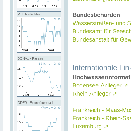
Bundesbehörden
RHEIN - Koblenz
Wasserstraßen- und Sc
Bundesamt für Seesch
Bundesanstalt für G
DONAU - Passau
Internationale Lin
Hochwasserinformat
Bodensee-Anlieger
↗
Rhein-Anlieger
↗
ODER - Eisenhüttenstadt
Frankreich - Maas-Mo
Frankreich - Rhein-Sa
Luxemburg
↗