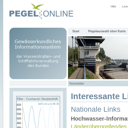
Hilfe
Link
Start
Pegelauswahl über Karte
Newsletter
Interessante L
Elbe - Cuxhaven Steubenhöft
Nationale Links
Hochwasser-Informa
Länderübergreifendes