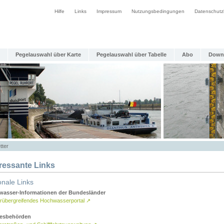
Hilfe
Links
Impressum
Nutzungsbedingungen
Datenschutz
Pegelauswahl über Karte
Pegelauswahl über Tabelle
Abo
Down
tter
eressante Links
onale Links
asser-Informationen der Bundesländer
rübergreifendes Hochwasserportal
↗
esbehörden