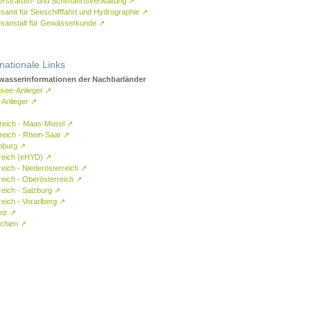
rstraßen- und Schifffahrtsverwaltung
↗
samt für Seeschifffahrt und Hydrographie
↗
sanstalt für Gewässerkunde
↗
rnationale Links
asserinformationen der Nachbarländer
see-Anlieger
↗
-Anlieger
↗
reich - Maas-Mosel
↗
reich - Rhein-Saar
↗
mburg
↗
reich (eHYD)
↗
reich - Niederösterreich
↗
reich - Oberösterreich
↗
reich - Salzburg
↗
eich - Vorarlberg
↗
eiz
↗
chien
↗