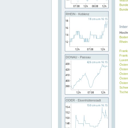
Wasse
Bunde
Bunde
RHEIN - Koblenz
Inte
Hochw
Boden
Rhein
Frank
Frank
DONAU - Passau
Luxe
Öster
Öster
Öster
Öster
Österr
Schw
Tsche
ODER - Eisenhüttenstadt