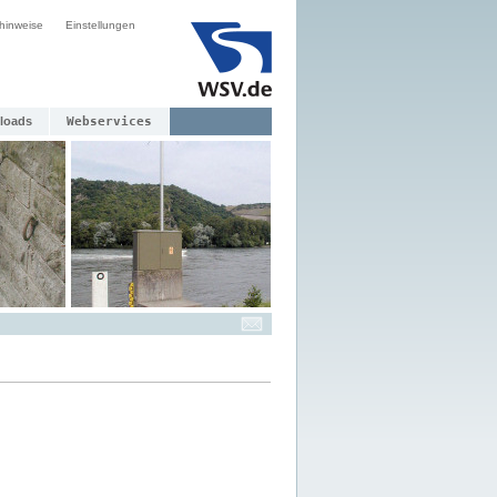
hinweise
Einstellungen
loads
Webservices