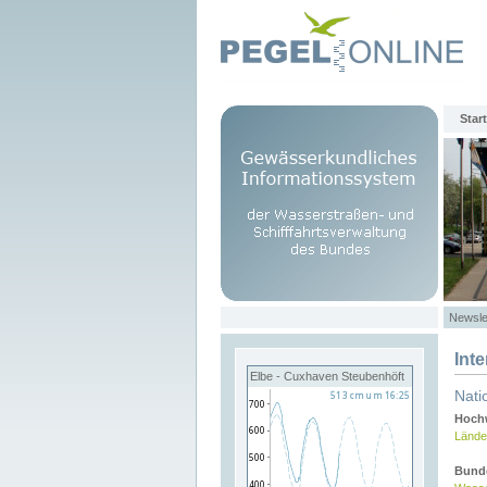
Start
Newsle
Int
Elbe - Cuxhaven Steubenhöft
Nati
Hochw
Lände
Bund