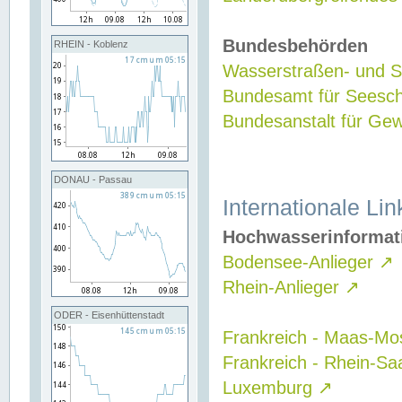
Bundesbehörden
RHEIN - Koblenz
Wasserstraßen- und Sc
Bundesamt für Seesch
Bundesanstalt für G
DONAU - Passau
Internationale Lin
Hochwasserinformat
Bodensee-Anlieger
↗
Rhein-Anlieger
↗
ODER - Eisenhüttenstadt
Frankreich - Maas-Mo
Frankreich - Rhein-Sa
Luxemburg
↗