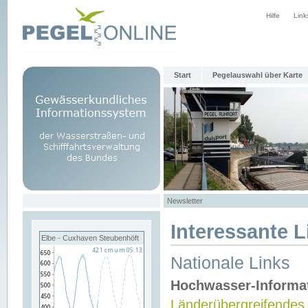
Hilfe
Link
Start
Pegelauswahl über Karte
Newsletter
Interessante L
Elbe - Cuxhaven Steubenhöft
Nationale Links
Hochwasser-Informa
Länderübergreifendes