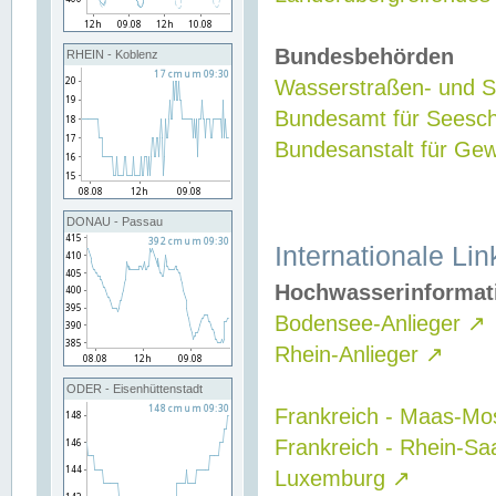
Bundesbehörden
RHEIN - Koblenz
Wasserstraßen- und Sc
Bundesamt für Seesch
Bundesanstalt für G
DONAU - Passau
Internationale Lin
Hochwasserinformat
Bodensee-Anlieger
↗
Rhein-Anlieger
↗
ODER - Eisenhüttenstadt
Frankreich - Maas-Mo
Frankreich - Rhein-Sa
Luxemburg
↗