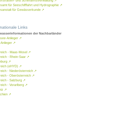
rstraßen- und Schifffahrtsverwaltung
↗
samt für Seeschifffahrt und Hydrographie
↗
sanstalt für Gewässerkunde
↗
rnationale Links
asserinformationen der Nachbarländer
see-Anlieger
↗
-Anlieger
↗
reich - Maas-Mosel
↗
reich - Rhein-Saar
↗
mburg
↗
reich (eHYD)
↗
reich - Niederösterreich
↗
reich - Oberösterreich
↗
reich - Salzburg
↗
eich - Vorarlberg
↗
eiz
↗
chien
↗