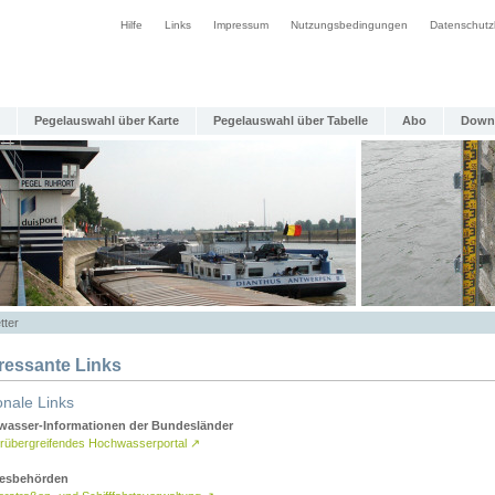
Hilfe
Links
Impressum
Nutzungsbedingungen
Datenschutz
Pegelauswahl über Karte
Pegelauswahl über Tabelle
Abo
Down
tter
eressante Links
onale Links
asser-Informationen der Bundesländer
rübergreifendes Hochwasserportal
↗
esbehörden