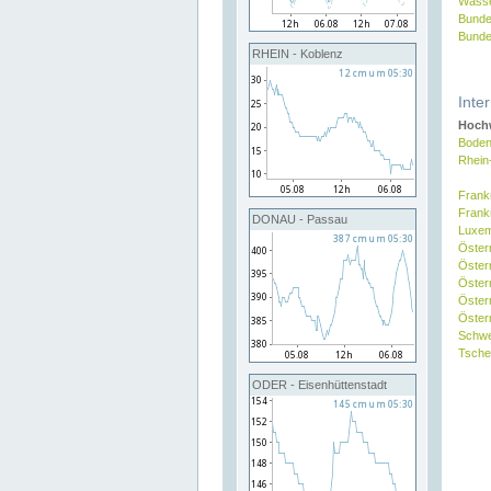
Wasse
Bunde
Bunde
RHEIN - Koblenz
Inte
Hochw
Boden
Rhein
Frank
Frank
DONAU - Passau
Luxe
Öster
Öster
Öster
Öster
Österr
Schw
Tsche
ODER - Eisenhüttenstadt