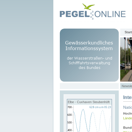
Start
Newsle
Int
Elbe - Cuxhaven Steubenhöft
Nati
Hochw
Lände
Bund