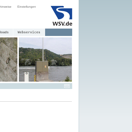
hinweise
Einstellungen
loads
Webservices