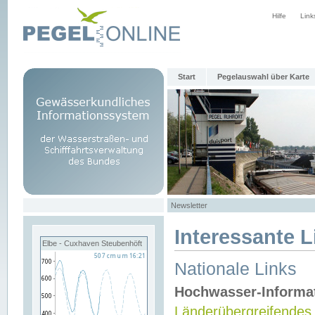
Hilfe
Link
Start
Pegelauswahl über Karte
Newsletter
Interessante L
Elbe - Cuxhaven Steubenhöft
Nationale Links
Hochwasser-Informa
Länderübergreifendes