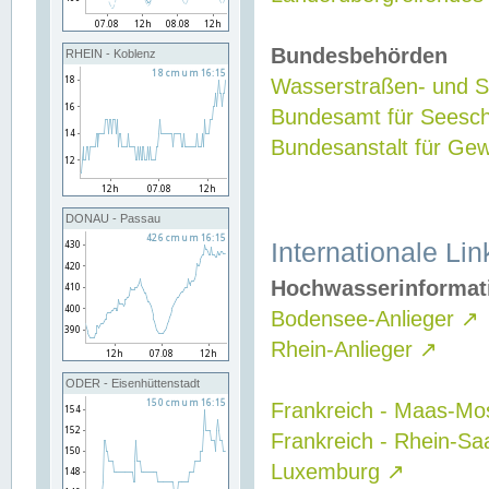
Bundesbehörden
RHEIN - Koblenz
Wasserstraßen- und Sc
Bundesamt für Seesch
Bundesanstalt für G
DONAU - Passau
Internationale Lin
Hochwasserinformat
Bodensee-Anlieger
↗
Rhein-Anlieger
↗
ODER - Eisenhüttenstadt
Frankreich - Maas-Mo
Frankreich - Rhein-Sa
Luxemburg
↗