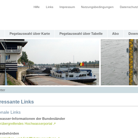
Hilfe
Links
Impressum
Nutzungsbedingungen
Datenschutz
Pegelauswahl über Karte
Pegelauswahl über Tabelle
Abo
Down
tter
eressante Links
onale Links
asser-Informationen der Bundesländer
rübergreifendes Hochwasserportal
↗
esbehörden