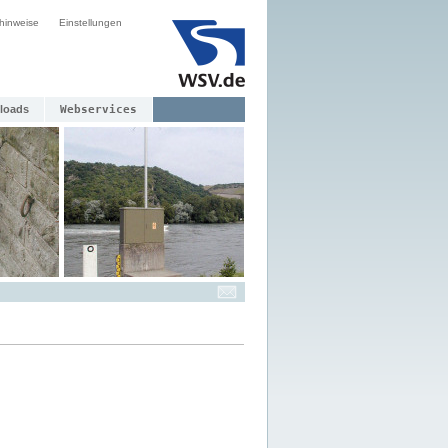
hinweise
Einstellungen
loads
Webservices