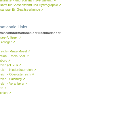
rstraßen- und Schifffahrtsverwaltung
↗
samt für Seeschifffahrt und Hydrographie
↗
sanstalt für Gewässerkunde
↗
rnationale Links
asserinformationen der Nachbarländer
see-Anlieger
↗
-Anlieger
↗
reich - Maas-Mosel
↗
reich - Rhein-Saar
↗
mburg
↗
reich (eHYD)
↗
reich - Niederösterreich
↗
reich - Oberösterreich
↗
reich - Salzburg
↗
eich - Vorarlberg
↗
eiz
↗
chien
↗