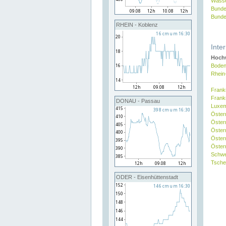
Wasse
Bunde
Bunde
RHEIN - Koblenz
Inte
Hochw
Boden
Rhein
Frank
Frank
DONAU - Passau
Luxe
Öster
Öster
Öster
Öster
Österr
Schw
Tsche
ODER - Eisenhüttenstadt