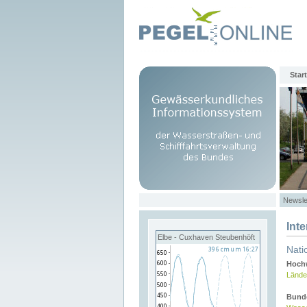
Start
Newsle
Int
Elbe - Cuxhaven Steubenhöft
Nati
Hochw
Lände
Bund