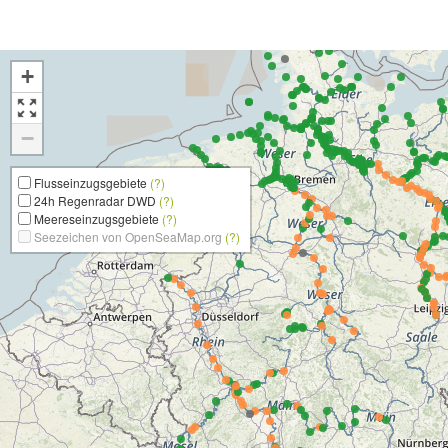
+
−
Flusseinzugsgebiete
(?)
24h Regenradar DWD
(?)
Meereseinzugsgebiete
(?)
Seezeichen von OpenSeaMap.org
(?)