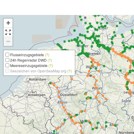
+
−
Flusseinzugsgebiete
(?)
24h Regenradar DWD
(?)
Meereseinzugsgebiete
(?)
Seezeichen von OpenSeaMap.org
(?)