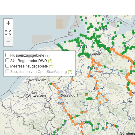
+
−
Flusseinzugsgebiete
(?)
24h Regenradar DWD
(?)
Meereseinzugsgebiete
(?)
Seezeichen von OpenSeaMap.org
(?)