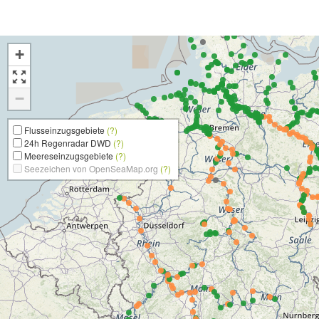
+
−
Flusseinzugsgebiete
(?)
24h Regenradar DWD
(?)
Meereseinzugsgebiete
(?)
Seezeichen von OpenSeaMap.org
(?)