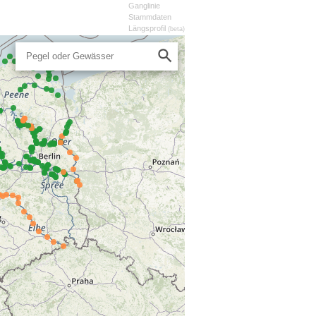
Ganglinie
Stammdaten
Längsprofil
(beta)