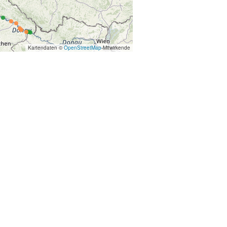
Kartendaten ©
OpenStreetMap
-Mitwirkende