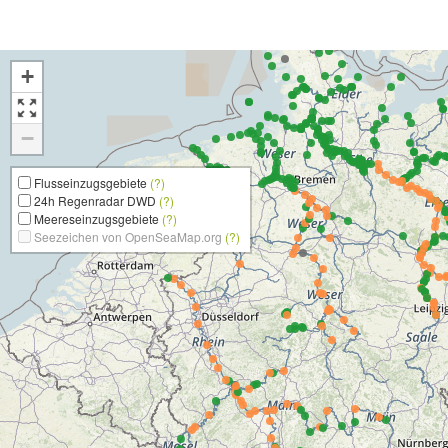
+
−
Flusseinzugsgebiete
(?)
24h Regenradar DWD
(?)
Meereseinzugsgebiete
(?)
Seezeichen von OpenSeaMap.org
(?)