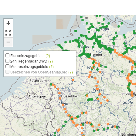
+
−
Flusseinzugsgebiete
(?)
24h Regenradar DWD
(?)
Meereseinzugsgebiete
(?)
Seezeichen von OpenSeaMap.org
(?)