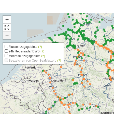
+
−
Flusseinzugsgebiete
(?)
24h Regenradar DWD
(?)
Meereseinzugsgebiete
(?)
Seezeichen von OpenSeaMap.org
(?)