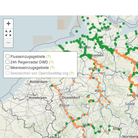
+
−
Flusseinzugsgebiete
(?)
24h Regenradar DWD
(?)
Meereseinzugsgebiete
(?)
Seezeichen von OpenSeaMap.org
(?)