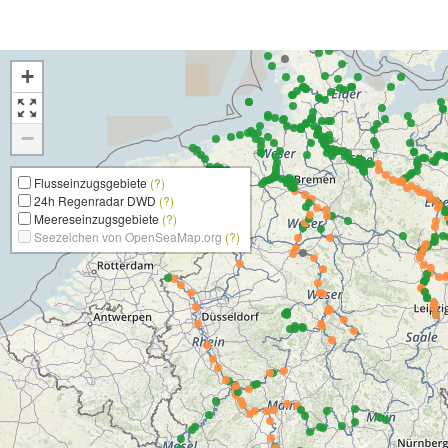
+
−
Flusseinzugsgebiete
(?)
24h Regenradar DWD
(?)
Meereseinzugsgebiete
(?)
Seezeichen von OpenSeaMap.org
(?)