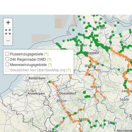
+
−
Flusseinzugsgebiete
(?)
24h Regenradar DWD
(?)
Meereseinzugsgebiete
(?)
Seezeichen von OpenSeaMap.org
(?)