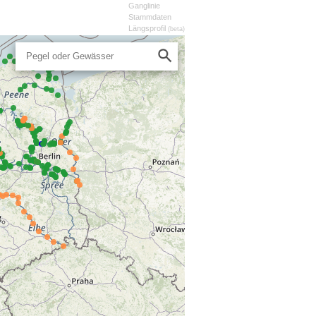
Ganglinie
Stammdaten
Längsprofil
(beta)