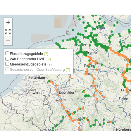
+
−
Flusseinzugsgebiete
(?)
24h Regenradar DWD
(?)
Meereseinzugsgebiete
(?)
Seezeichen von OpenSeaMap.org
(?)