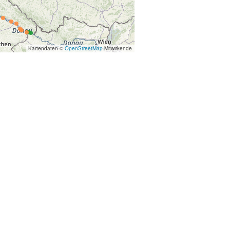
Kartendaten ©
OpenStreetMap
-Mitwirkende