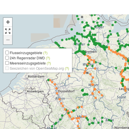
+
−
Flusseinzugsgebiete
(?)
24h Regenradar DWD
(?)
Meereseinzugsgebiete
(?)
Seezeichen von OpenSeaMap.org
(?)