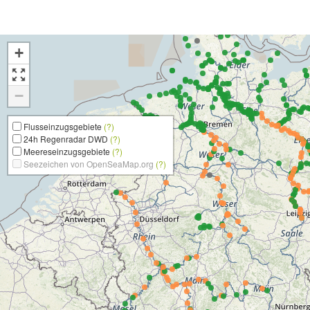
+
−
Flusseinzugsgebiete
(?)
24h Regenradar DWD
(?)
Meereseinzugsgebiete
(?)
Seezeichen von OpenSeaMap.org
(?)