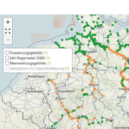
+
−
Flusseinzugsgebiete
(?)
24h Regenradar DWD
(?)
Meereseinzugsgebiete
(?)
Seezeichen von OpenSeaMap.org
(?)