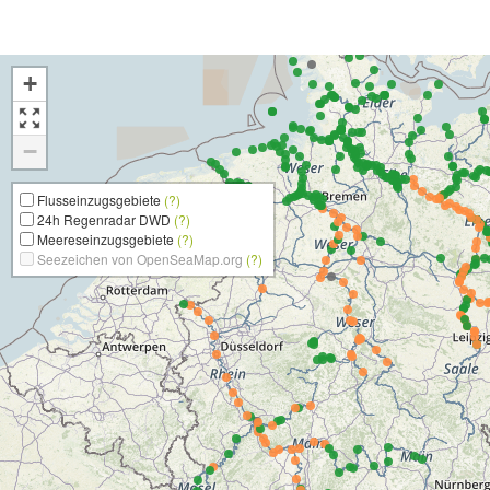
+
−
Flusseinzugsgebiete
(?)
24h Regenradar DWD
(?)
Meereseinzugsgebiete
(?)
Seezeichen von OpenSeaMap.org
(?)