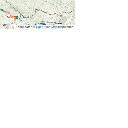
Kartendaten ©
OpenStreetMap
-Mitwirkende