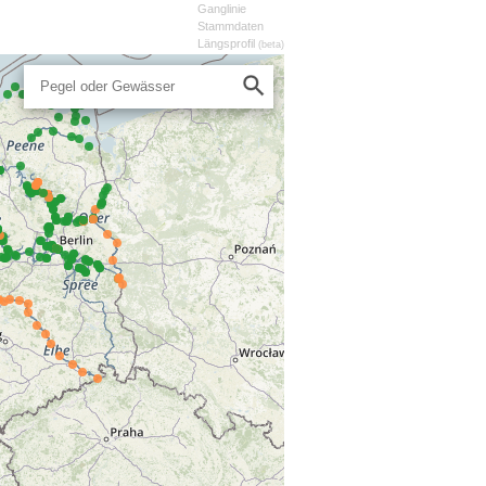
Ganglinie
Stammdaten
Längsprofil
(beta)