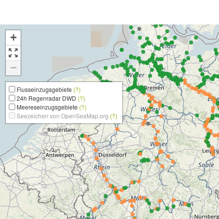
+
−
Flusseinzugsgebiete
(?)
24h Regenradar DWD
(?)
Meereseinzugsgebiete
(?)
Seezeichen von OpenSeaMap.org
(?)