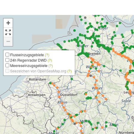
+
−
Flusseinzugsgebiete
(?)
24h Regenradar DWD
(?)
Meereseinzugsgebiete
(?)
Seezeichen von OpenSeaMap.org
(?)