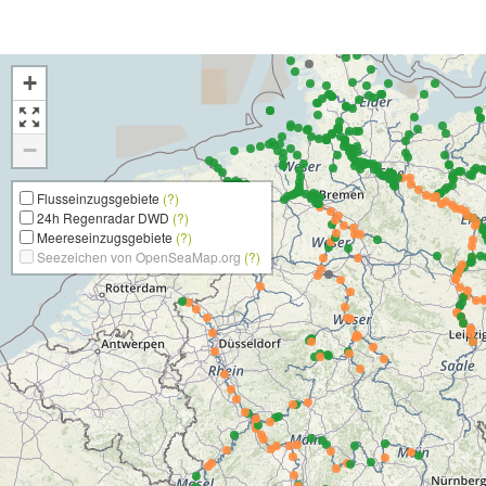
+
−
Flusseinzugsgebiete
(?)
24h Regenradar DWD
(?)
Meereseinzugsgebiete
(?)
Seezeichen von OpenSeaMap.org
(?)