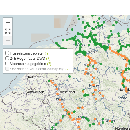
+
−
Flusseinzugsgebiete
(?)
24h Regenradar DWD
(?)
Meereseinzugsgebiete
(?)
Seezeichen von OpenSeaMap.org
(?)