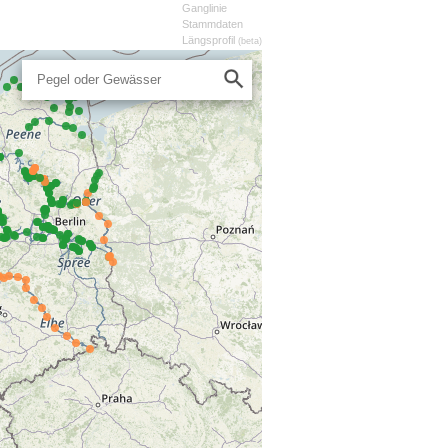
Ganglinie
Stammdaten
Längsprofil
(beta)