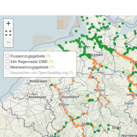
+
−
Flusseinzugsgebiete
(?)
24h Regenradar DWD
(?)
Meereseinzugsgebiete
(?)
Seezeichen von OpenSeaMap.org
(?)