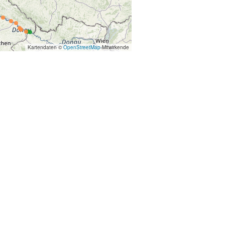
Kartendaten ©
OpenStreetMap
-Mitwirkende