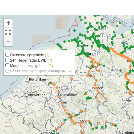
+
−
Flusseinzugsgebiete
(?)
24h Regenradar DWD
(?)
Meereseinzugsgebiete
(?)
Seezeichen von OpenSeaMap.org
(?)