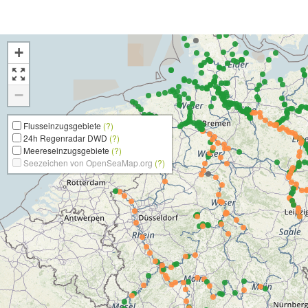
+
−
Flusseinzugsgebiete
(?)
24h Regenradar DWD
(?)
Meereseinzugsgebiete
(?)
Seezeichen von OpenSeaMap.org
(?)