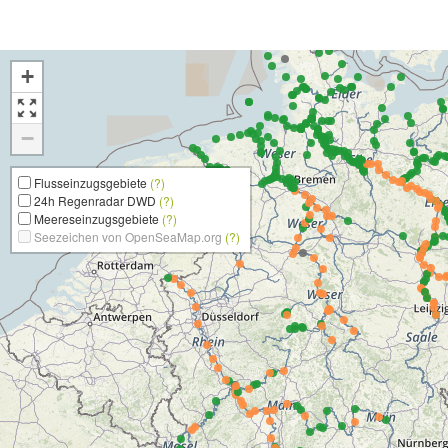
+
−
Flusseinzugsgebiete
(?)
24h Regenradar DWD
(?)
Meereseinzugsgebiete
(?)
Seezeichen von OpenSeaMap.org
(?)