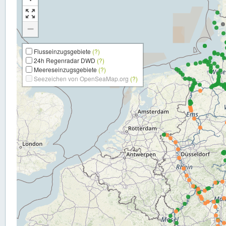
−
Flusseinzugsgebiete
(?)
24h Regenradar DWD
(?)
Meereseinzugsgebiete
(?)
Seezeichen von OpenSeaMap.org
(?)