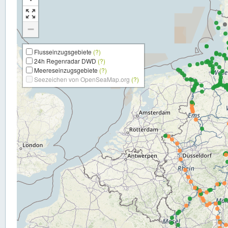
−
Flusseinzugsgebiete
(?)
24h Regenradar DWD
(?)
Meereseinzugsgebiete
(?)
Seezeichen von OpenSeaMap.org
(?)