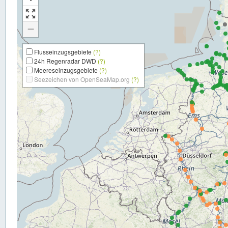
−
Flusseinzugsgebiete
(?)
24h Regenradar DWD
(?)
Meereseinzugsgebiete
(?)
Seezeichen von OpenSeaMap.org
(?)