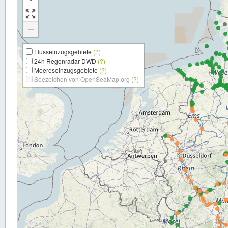
−
Flusseinzugsgebiete
(?)
24h Regenradar DWD
(?)
Meereseinzugsgebiete
(?)
Seezeichen von OpenSeaMap.org
(?)