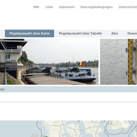
Hilfe
Links
Impressum
Nutzungsbedingungen
Datenschutz
Pegelauswahl über Karte
Pegelauswahl über Tabelle
Abo
Down
tter