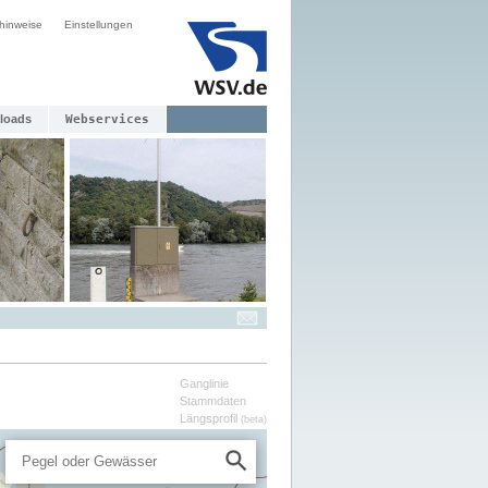
hinweise
Einstellungen
loads
Webservices
Ganglinie
Stammdaten
Längsprofil
(beta)