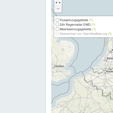
−
Flusseinzugsgebiete
(?)
24h Regenradar DWD
(?)
Meereseinzugsgebiete
(?)
Seezeichen von OpenSeaMap.org
(?)